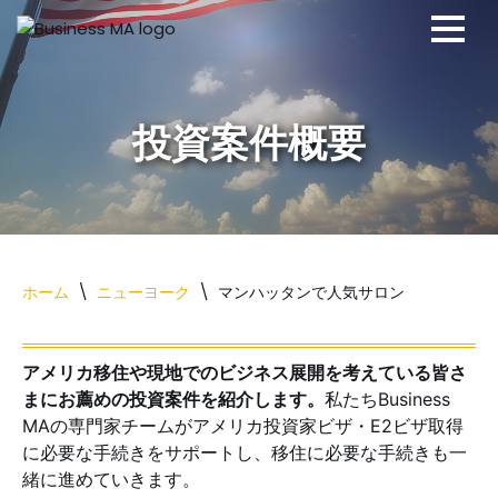
コ
ン
テ
ン
ツ
へ
ス
キ
ッ
ホーム
\
ニューヨーク
\
マンハッタンで人気サロン
プ
アメリカ移住や現地でのビジネス展開を考えている皆さ
まにお薦めの投資案件を紹介します。
私たちBusiness
MAの専門家チームがアメリカ投資家ビザ・E2ビザ取得
に必要な手続きをサポートし、移住に必要な手続きも一
緒に進めていきます。