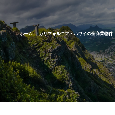
コ
ン
テ
ホーム
カリフォルニア・ハワイの全商業物件
ン
ツ
へ
ス
キ
ッ
プ