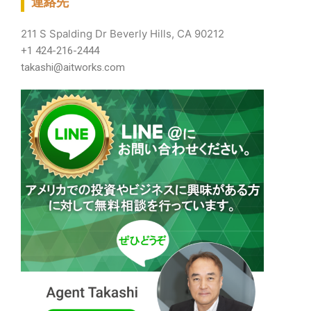
連絡先
211 S Spalding Dr Beverly Hills, CA 90212
+1 424-216-2444
takashi@aitworks.com