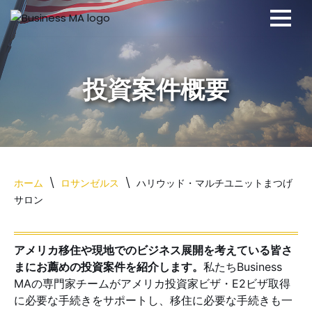
コ
ン
テ
ン
ツ
へ
ス
キ
ッ
ホーム
\
ロサンゼルス
\
ハリウッド・マルチユニットまつげ
プ
サロン
アメリカ移住や現地でのビジネス展開を考えている皆さ
まにお薦めの投資案件を紹介します。
私たちBusiness
MAの専門家チームがアメリカ投資家ビザ・E2ビザ取得
に必要な手続きをサポートし、移住に必要な手続きも一