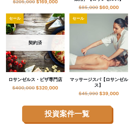
$
205,000
$
169,000
$
85,000
$
60,000
セール
セール
契約済
ロサンゼルス・ピザ専門店
マッサージスパ【ロサンゼル
ス】
$
400,000
$
320,000
$
45,990
$
39,000
投資案件一覧