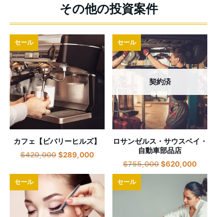
セール
セール
契約済
カフェ【ビバリーヒルズ】
ロサンゼルス・サウスベイ・
自動車部品店
$
420,000
$
289,000
$
755,000
$
620,000
セール
セール