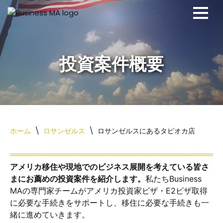
コ
ン
テ
ン
ツ
へ
ス
キ
ッ
ホーム
\
ロサンゼルス
\
ロサンゼルスにあるタピオカ店
プ
アメリカ移住や現地でのビジネス展開を考えている皆さ
まにお薦めの投資案件を紹介します。
私たちBusiness
MAの専門家チームがアメリカ投資家ビザ・E2ビザ取得
に必要な手続きをサポートし、移住に必要な手続きも一
緒に進めていきます。