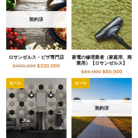
契約済
ロサンゼルス・ピザ専門店
家電の修理業者（家庭用、商
業用）【ロサンゼルス】
$
400,000
$
320,000
$
85,000
$
60,000
セール
セール
契約済