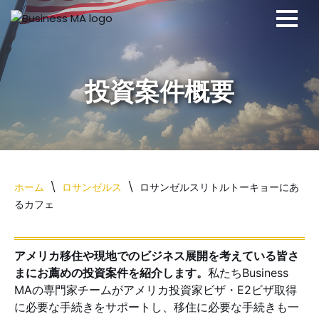
コ
ン
テ
ン
ツ
へ
ス
キ
ッ
ホーム
\
ロサンゼルス
\
ロサンゼルスリトルトーキョーにあ
プ
るカフェ
アメリカ移住や現地でのビジネス展開を考えている皆さ
まにお薦めの投資案件を紹介します。
私たちBusiness
MAの専門家チームがアメリカ投資家ビザ・E2ビザ取得
に必要な手続きをサポートし、移住に必要な手続きも一