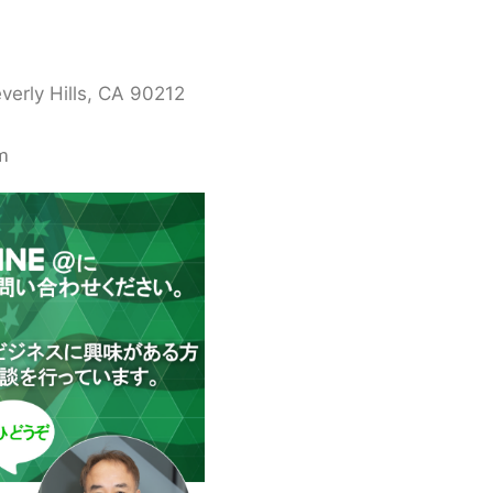
verly Hills, CA 90212
m