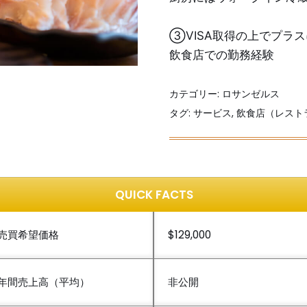
③
VISA取得の上でプラ
飲食店での勤務経験
カテゴリー:
ロサンゼルス
タグ:
サービス
,
飲食店（レスト
QUICK FACTS
売買希望価格
$129,000
年間売上高（平均）
非公開