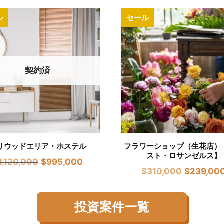
ル
セール
契約済
リウッドエリア・ホステル
フラワーショップ（生花店）
スト・ロサンゼルス】
1,120,000
$
995,000
$
310,000
$
239,00
投資案件一覧