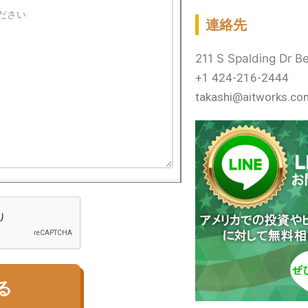
連絡先
211 S Spalding Dr Be
+1 424-216-2444
takashi@aitworks.co