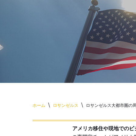
コ
ン
テ
ン
ツ
へ
ス
キ
ッ
プ
ホーム
\
ロサンゼルス
\
ロサンゼルス大都市圏の
アメリカ移住や現地でのビ