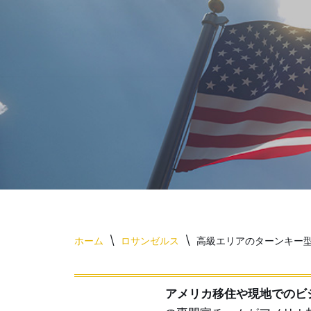
コ
ン
テ
ン
ツ
へ
ス
キ
ッ
プ
ホーム
\
ロサンゼルス
\
高級エリアのターンキー
アメリカ移住や現地でのビ