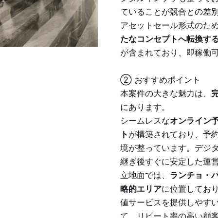
ていることが競合との差
アセットセール形式のた
たなコンセプトへ転換す
が含まれており、即稼働
② おすすめポイント
本案件の大きな魅力は、
にあります。
シームレスな
オンライン
ト
が構築されており、予
境が整っています。デジ
継ぎ後すぐに安定した運
立地面では、
ランチョ・
略的エリア
に位置してお
値サービスを提供しやす
て、リピート率の高い顧