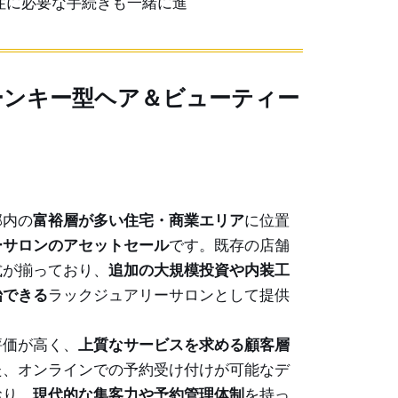
住に必要な手続きも一緒に進
ーンキー型ヘア＆ビューティー
郡内の
富裕層が多い住宅・商業エリア
に位置
ーサロンのアセットセール
です。既存の店舗
式が揃っており、
追加の大規模投資や内装工
始できる
ラックジュアリーサロンとして提供
評価が高く、
上質なサービスを求める顧客層
た、オンラインでの予約受け付けが可能なデ
おり、
現代的な集客力や予約管理体制
を持っ