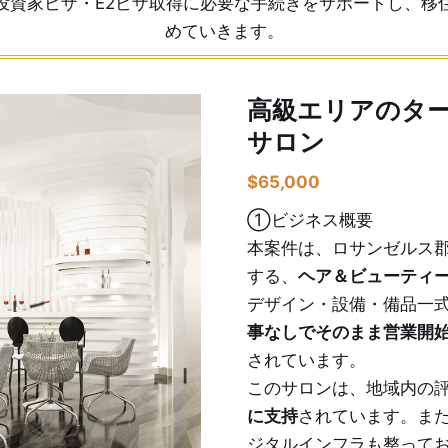
投資家ビザ・E2ビザ取得に必要な手続きをサポートし、移
めていきます。
高級エリアのタ
サロン
$
65,000
①ビジネス概要
本案件は、ロサンゼルス
する、
ヘア＆ビューティ
デザイン・設備・備品一
事なしでそのまま営業開
されています。
このサロンは、地域内の
に支持
されています。ま
ジタルインフラも整って