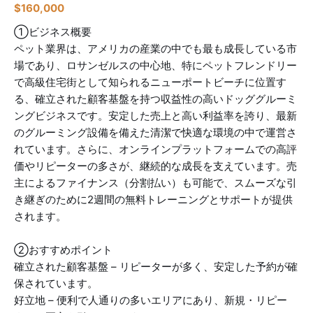
$
160,000
①ビジネス概要
ペット業界は、アメリカの産業の中でも最も成長している市
場であり、ロサンゼルスの中心地、特にペットフレンドリー
で高級住宅街として知られるニューポートビーチに位置す
る、確立された顧客基盤を持つ収益性の高いドッググルーミ
ングビジネスです。安定した売上と高い利益率を誇り、最新
のグルーミング設備を備えた清潔で快適な環境の中で運営さ
れています。さらに、オンラインプラットフォームでの高評
価やリピーターの多さが、継続的な成長を支えています。売
主によるファイナンス（分割払い）も可能で、スムーズな引
き継ぎのために2週間の無料トレーニングとサポートが提供
されます。
②おすすめポイント
確立された顧客基盤 – リピーターが多く、安定した予約が確
保されています。
好立地 – 便利で人通りの多いエリアにあり、新規・リピー