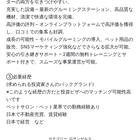
ターの両方を引きつけやすい。
充実した設備 – 最新のグルーミングステーション、高品質な
機材、清潔で快適な環境を完備。
高評価の評判 – オンラインプラットフォームで高評価を獲得
し、口コミでの集客も好調。
成長の可能性 – モバイルグルーミングの導入、ペット用品の
販売、SNSマーケティング強化などでさらなる拡大が可能。
安心の引き継ぎサポート – 2週間の無料トレーニングとサ
ポート付きで、スムーズな事業運営が可能。
③必要経歴
(
求められる投資家さんのバックグランド
)
※
このような経歴の方だと投資ビザへのマッチング可能性高
いです
ペットサロン・ペット業界での勤務経験あり
日本で不動産売買、賃貸経験
日本で経営 など
カテゴリー:
ロサンゼルス