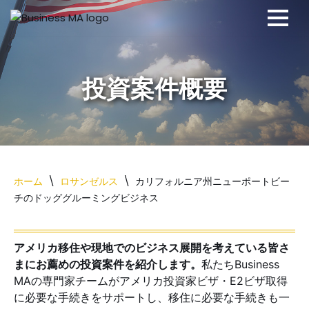
コ
ン
テ
ン
ツ
へ
ス
キ
ッ
ホーム
\
ロサンゼルス
\
カリフォルニア州ニューポートビー
プ
チのドッググルーミングビジネス
アメリカ移住や現地でのビジネス展開を考えている皆さ
まにお薦めの投資案件を紹介します。
私たちBusiness
MAの専門家チームがアメリカ投資家ビザ・E2ビザ取得
に必要な手続きをサポートし、移住に必要な手続きも一