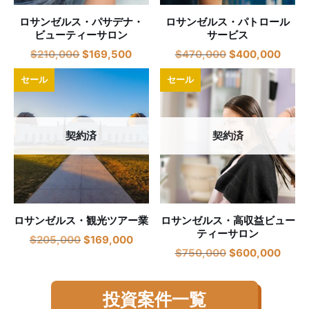
ロサンゼルス・パサデナ・
ロサンゼルス・パトロール
ビューティーサロン
サービス
$
210,000
$
169,500
$
470,000
$
400,000
セール
セール
契約済
契約済
ロサンゼルス・観光ツアー業
ロサンゼルス・高収益ビュー
ティーサロン
$
205,000
$
169,000
$
750,000
$
600,000
投資案件一覧