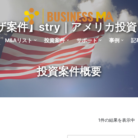
ザ案件】stry｜アメリカ投資
M&Aリスト
投資案件
サポート
事例
記
1件の結果を表示中