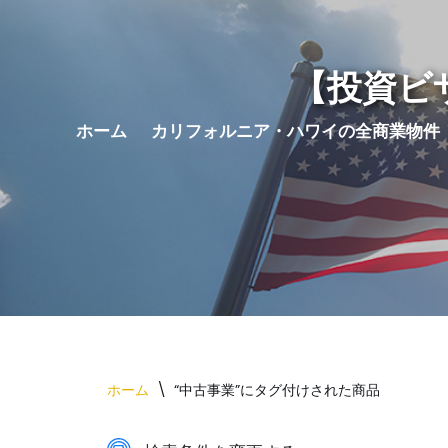
コ
【投資ビ
ン
テ
ホーム
カリフォルニア・ハワイの全商業物件
ン
ツ
へ
ス
キ
ッ
プ
ホーム
\
“中古事業”にタグ付けされた商品