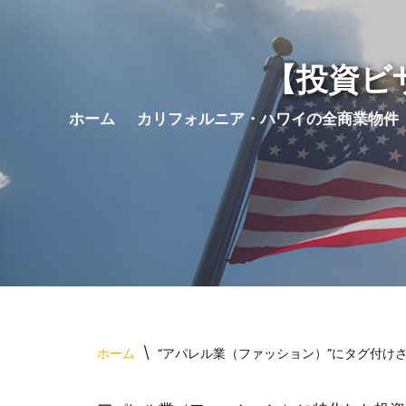
コ
【投資ビ
ン
テ
ホーム
カリフォルニア・ハワイの全商業物件
ン
ツ
へ
ス
キ
ッ
プ
ホーム
\
“アパレル業（ファッション）”にタグ付け