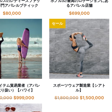
ルスのレディースファッ
ホノルル/最高のロケーションにあ
専門アパレルブティック
るアパレル店舗
$
80,000
$
699,000
セール
イテム貿易業者（アパレ
スポーツウェア製造業【シアト
取り扱い）【ハワイ】
ル】
50,000
$
999,000
$
1,800,000
$
1,500,000