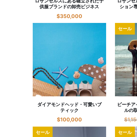
ロサンゼルスにある確立された子
ロサンゼ
供服ブランドの卸売ビジネス
ション
$
350,000
セール
ダイアモンドヘッド・可愛いブ
ビーチア
ティック
ルの
$
100,000
$
1,1
セール
セール