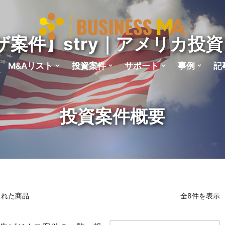
ザ案件】stry｜アメリカ投資
M&Aリスト
投資案件
サポート
事例
記
された商品
全8件を表示