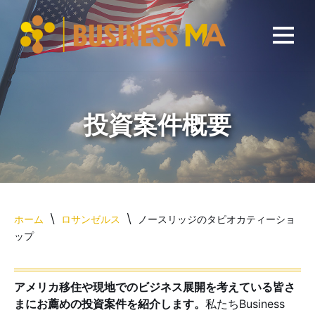
コ
ン
テ
ン
ツ
へ
ス
キ
ッ
プ
ホーム
\
ロサンゼルス
\
ノースリッジのタピオカティーショ
ップ
アメリカ移住や現地でのビジネス展開を考えている皆さ
まにお薦めの投資案件を紹介します。
私たちBusiness