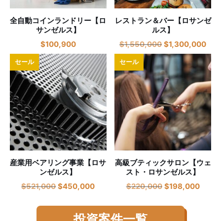
全自動コインランドリー【ロ
レストラン＆バー【ロサンゼ
サンゼルス】
ルス】
$
100,900
$
1,550,000
$
1,300,000
セール
セール
産業用ベアリング事業【ロサ
高級ブティックサロン【ウェ
ンゼルス】
スト・ロサンゼルス】
$
521,000
$
450,000
$
220,000
$
198,000
投資案件一覧