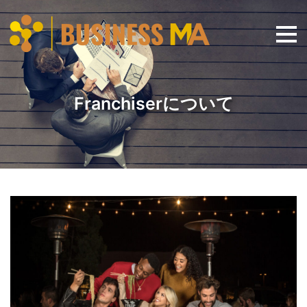
コ
ン
テ
ン
Franchiser
ツ
へ
ス
キ
ッ
プ