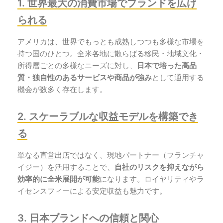
1. 世界最大の消費市場でブランドを広げ
られる
アメリカは、世界でもっとも成熟しつつも多様な市場を
持つ国のひとつ。全米各地に散らばる移民・地域文化・
所得層ごとの多様なニーズに対し、
日本で培った高品
質・独自性のあるサービスや商品が強み
として通用する
機会が数多く存在します。
2. スケーラブルな収益モデルを構築でき
る
単なる直営出店ではなく、現地パートナー（フランチャ
イジー）を活用することで、
自社のリスクを抑えながら
効率的に全米展開が可能
になります。ロイヤリティやラ
イセンスフィーによる安定収益も魅力です。
3. 日本ブランドへの信頼と関心