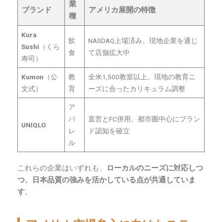
業
ブランド
アメリカ展開の特徴
種
Kura
飲
NASDAQ上場済み。現地企業を通じ
Sushi
（くら
食
て店舗拡大中
寿司）
Kumon
（公
教
全米1,500教室以上。現地の教育ニ
文式）
育
ーズに合ったカリキュラム調整
ア
パ
直営とFC併用。都市圏中心にブラン
UNIQLO
レ
ド認知を確立
ル
これらの企業はいずれも、
ローカルのニーズに対応しつ
つ、日本品質の強みを活かしている点が共通していま
す
。