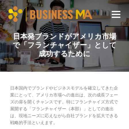
コ
ン
テ
日本発ブランドがアメリカ市場
ン
ツ
で「フランチャイザー」として
へ
成功するために
ス
キ
ッ
プ
日本国内でブランドやビジネスモデルを確立してきた企
業にとって、アメリカ市場への進出は、次の成長フェー
ズの扉を開くチャンスです。特にフランチャイズ方式で
展開する「フランチャイザー（本部）」としての進出
は、現地ニーズに応えながら自社ブランドを拡大できる
戦略的手法といえます。