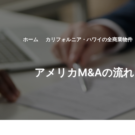
コ
ン
テ
ホーム
カリフォルニア・ハワイの全商業物件
ン
ツ
へ
ス
アメリカM&Aの流
キ
ッ
プ